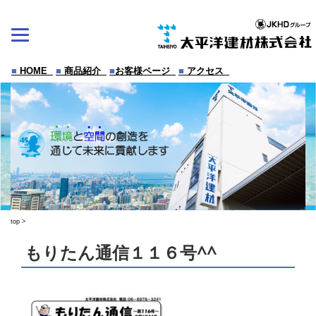
Skip
to
content
■
HOME
■
商品紹介
■
お客様ページ
■
アクセス
top
>
もりたん通信１１６号^^