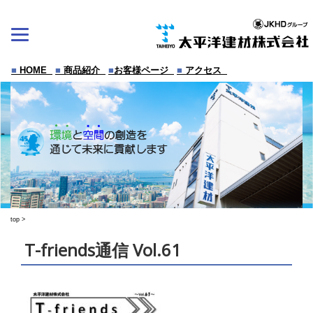
Skip
to
content
■
HOME
■
商品紹介
■
お客様ページ
■
アクセス
top
>
T-friends通信 Vol.61