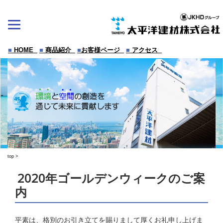
Skip
to
content
■
HOME
■
商品紹介
■
お客様ページ
■
アクセス
top
>
2020年ゴールデンウィークのご案
内
平素は、格別のお引き立てを賜りまして厚くお礼申し上げま