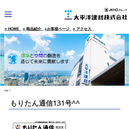
Skip
to
content
■
HOME
■
商品紹介
■
お客様ページ
■
アクセス
top
>
もりたん通信131号^^